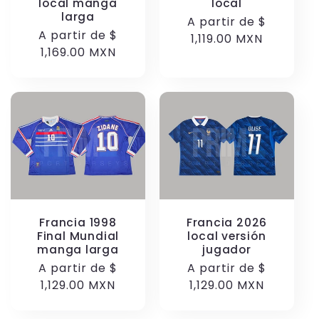
local manga
local
larga
Precio
A partir de
$
Precio
A partir de
$
habitual
1,119.00 MXN
habitual
1,169.00 MXN
Francia 1998
Francia 2026
Final Mundial
local versión
manga larga
jugador
Precio
A partir de
$
Precio
A partir de
$
habitual
1,129.00 MXN
habitual
1,129.00 MXN