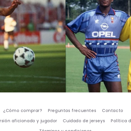
¿Cómo comprar?
Preguntas frecuentes
Contacto
rsión aficionado y jugador
Cuidado de jerseys
Política 