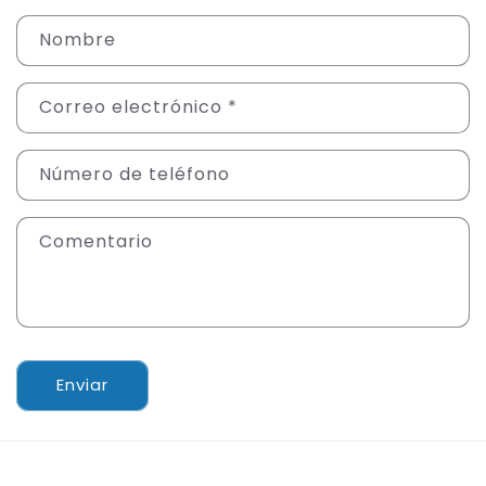
F
Nombre
o
r
Correo electrónico
*
m
u
Número de teléfono
l
a
Comentario
r
i
o
d
Enviar
e
c
o