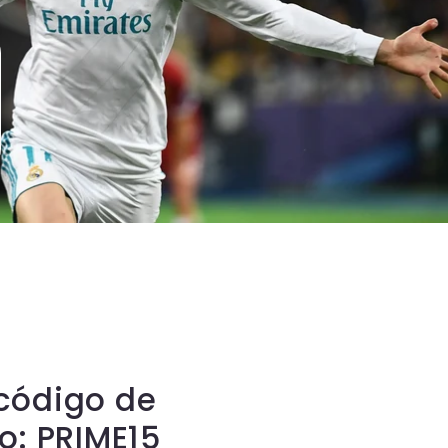
l código de
o: PRIME15