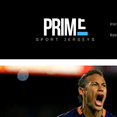
Ir
directamente
al contenido
Inic
Ras